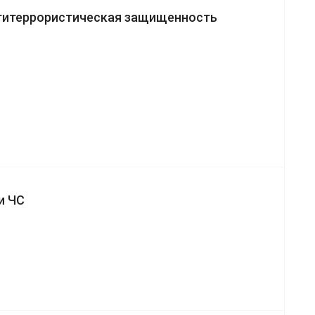
титеррористическая защищенность
и ЧС