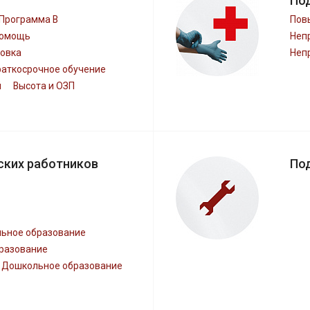
По
Программа В
Пов
помощь
Неп
овка
Неп
раткосрочное обучение
й
Высота и ОЗП
ских работников
По
ьное образование
разование
Дошкольное образование