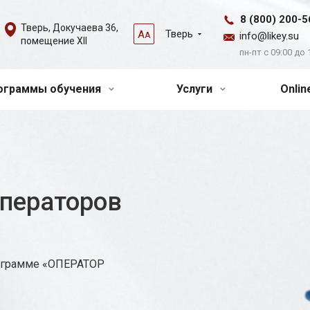
8 (800) 200-5
Тверь, Докучаева 36,
Тверь
А
А
info@likey.su
помещение XII
пн-пт с 09:00 до 
ограммы обучения
Услуги
Onli
операторов
рограмме «ОПЕРАТОР