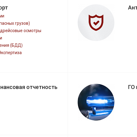
орт
Ан
ми
пасных грузов)
дрейсовые осмотры
и
ения (БДД)
Экспертиза
инансовая отчетность
ГО 