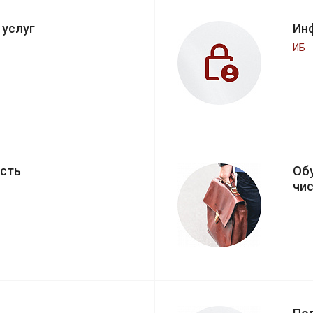
 услуг
Ин
ИБ
сть
Об
чи